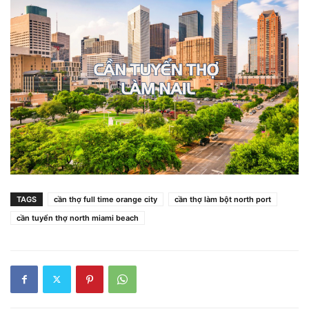
TAGS
cần thợ full time orange city
cần thợ làm bột north port
cần tuyển thợ north miami beach