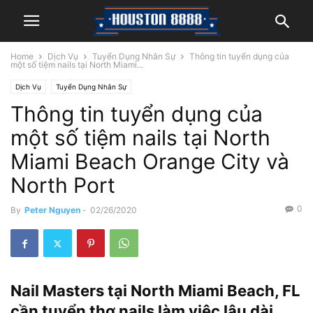
Home
Dịch Vụ
Tuyển Dụng Nhân Sự
Thông tin tuyển dụng của
một số tiệm nails tại North Miami...
Dịch Vụ
Tuyển Dụng Nhân Sự
Thông tin tuyển dụng của
một số tiệm nails tại North
Miami Beach Orange City và
North Port
0
By
Peter Nguyen
-
02/26/2020
Nail Masters tại North Miami Beach, FL
cần tuyển thợ nails làm việc lâu dài,