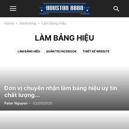
Home
Marketing
Làm Bảng Hiệu
LÀM BẢNG HIỆU
LÀM BẢNG HIỆU
QUẢN TRỊ FACEBOOK
THIẾT KẾ WEBSITE
Đơn vị chuyên nhận làm bảng hiệu uy tín
chất lượng...
Peter Nguyen
-
02/05/2020