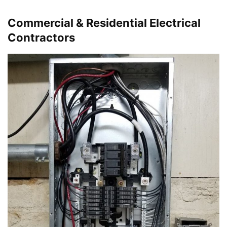
Commercial & Residential Electrical
Contractors