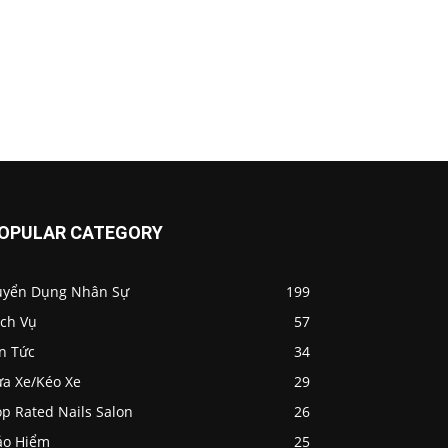
OPULAR CATEGORY
uyển Dụng Nhân Sự
199
ịch Vụ
57
n Tức
34
ửa Xe/Kéo Xe
29
p Rated Nails Salon
26
ảo Hiểm
25