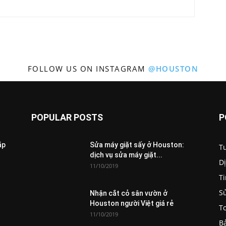
Marketing
FOLLOW US ON INSTAGRAM
@HOUSTON
POPULAR POSTS
P
ắp
Sửa máy giặt sấy ở Houston:
T
dịch vụ sửa máy giặt...
D
11/10/2019
Ti
S
Nhận cắt cỏ sân vườn ở
Houston người Việt giá rẻ
To
11/10/2019
B