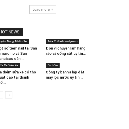
Load more
HOT NEWS
uyển Dụng Nhân Sự
Sửa Chữa/Handyman
t số tiệm nail tại San
Đơn vị chuyên làm hàng
rnardino và San
rào và cổng sắt uy tín...
ancisco cần...
ửa Xe/Kéo Xe
Dịch Vụ
a điểm sửa xe có thợ
Công ty bán và lắp đặt
uật cao tại thành
máy lọc nước uy tín...
ố...