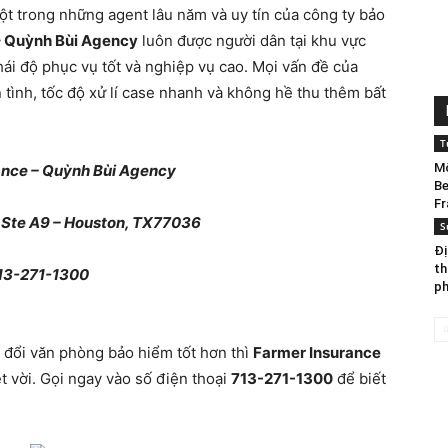
ột trong những agent lâu năm và uy tín của công ty bảo
– Quỳnh Bùi Agency
luôn được người dân tại khu vực
ái độ phục vụ tốt và nghiệp vụ cao. Mọi vấn đề của
Việt
n tình, tốc độ xử lí case nhanh và không hề thu thêm bất
T
Mộ
ance – Quỳnh Bùi Agency
Be
Houston
Fr
 Ste A9 – Houston, TX77036
S
Đị
th
13-271-1300
ph
:
đổi văn phòng bảo hiểm tốt hơn thì
Farmer Insurance
t vời. Gọi ngay vào số điện thoại
713-271-1300
để biết