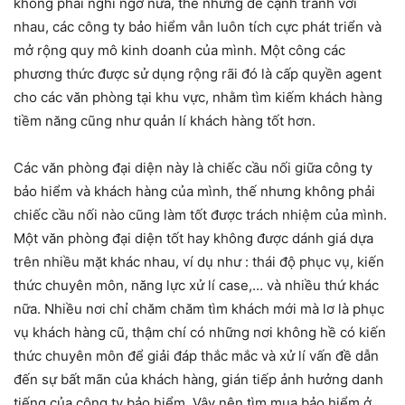
không phải nghi ngờ nữa, thế nhưng để cạnh tranh với
nhau, các công ty bảo hiểm vẫn luôn tích cực phát triển và
mở rộng quy mô kinh doanh của mình. Một công các
phương thức được sử dụng rộng rãi đó là cấp quyền agent
cho các văn phòng tại khu vực, nhằm tìm kiếm khách hàng
tiềm năng cũng như quản lí khách hàng tốt hơn.
Các văn phòng đại diện này là chiếc cầu nối giữa công ty
bảo hiểm và khách hàng của mình, thế nhưng không phải
chiếc cầu nối nào cũng làm tốt được trách nhiệm của mình.
Một văn phòng đại diện tốt hay không được dánh giá dựa
trên nhiều mặt khác nhau, ví dụ như : thái độ phục vụ, kiến
thức chuyên môn, năng lực xử lí case,… và nhiều thứ khác
nữa. Nhiều nơi chỉ chăm chăm tìm khách mới mà lơ là phục
vụ khách hàng cũ, thậm chí có những nơi không hề có kiến
thức chuyên môn để giải đáp thắc mắc và xử lí vấn đề dẫn
đến sự bất mãn của khách hàng, gián tiếp ảnh hưởng danh
tiếng của công ty bảo hiểm. Vậy nên tìm mua bảo hiểm ở