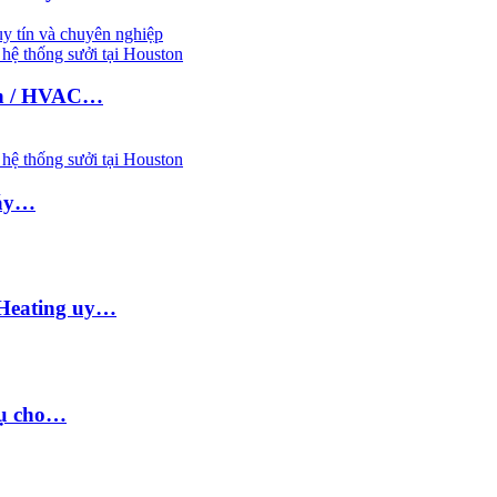
hệ thống sưởi tại Houston
nh / HVAC…
hệ thống sưởi tại Houston
máy…
 Heating uy…
vụ cho…