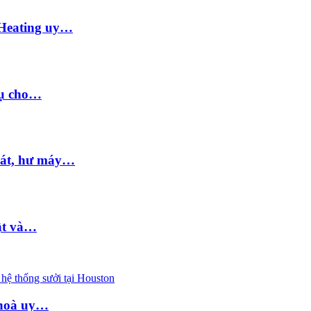
 Heating uy…
vụ cho…
mát, hư máy…
uật và…
hệ thống sưởi tại Houston
 hoà uy…