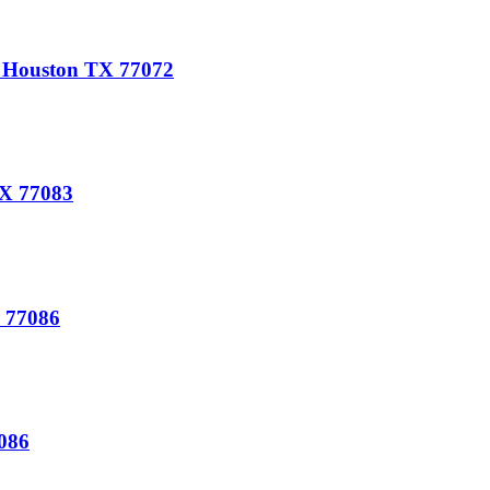
hố Houston TX 77072
TX 77083
X 77086
7086