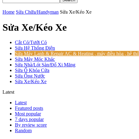
Home
Sửa Chữa/Handyman
Sửa Xe/Kéo Xe
Sửa Xe/Kéo Xe
Cắt Cỏ/Tưới Cỏ
Sửa Hệ Thống Điện
Sửa Máy Lạnh & Repair AC & Heating , máy điều hòa , hệ thố
Sửa Máy Móc Khác
Sửa Nhà/Lót Sàn/Đổ Xi Măng
Sửa Ổ Khóa Cửa
Sửa Ống Nước
Sửa Xe/Kéo Xe
Latest
Latest
Featured posts
Most popular
7 days popular
By review score
Random