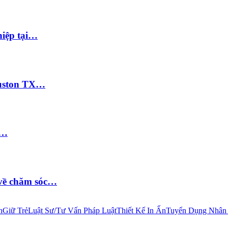
hiệp tại…
Houston TX…
i…
 về chăm sóc…
h
Giữ Trẻ
Luật Sư/Tư Vấn Pháp Luật
Thiết Kế In Ấn
Tuyển Dụng Nhân