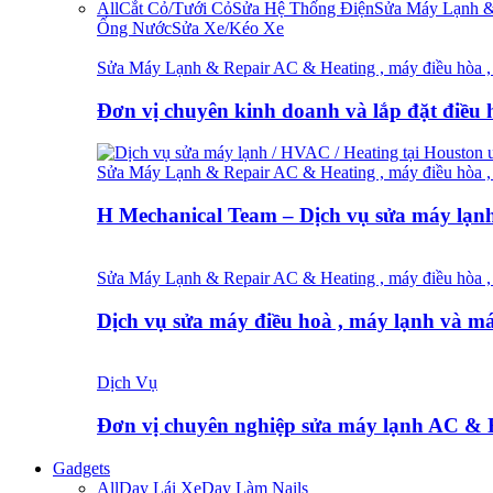
All
Cắt Cỏ/Tưới Cỏ
Sửa Hệ Thống Điện
Sửa Máy Lạnh & 
Ống Nước
Sửa Xe/Kéo Xe
Sửa Máy Lạnh & Repair AC & Heating , máy điều hòa , 
Đơn vị chuyên kinh doanh và lắp đặt điều
Sửa Máy Lạnh & Repair AC & Heating , máy điều hòa , 
H Mechanical Team – Dịch vụ sửa máy lạ
Sửa Máy Lạnh & Repair AC & Heating , máy điều hòa , 
Dịch vụ sửa máy điều hoà , máy lạnh và 
Dịch Vụ
Đơn vị chuyên nghiệp sửa máy lạnh AC &
Gadgets
All
Dạy Lái Xe
Dạy Làm Nails