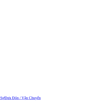
 Sự
Đưa Đón / Vận Chuyển