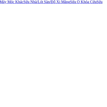
 Máy Móc Khác
Sửa Nhà/Lót Sàn/Đổ Xi Măng
Sửa Ổ Khóa Cửa
Sửa