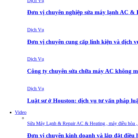
Dịch Vụ
Đơn vị chuyên nghiệp sửa máy lạnh AC &
Dịch Vụ
Đơn vị chuyên cung cấp linh kiện và dịch 
Dịch Vụ
Công ty chuyên sửa chữa máy AC không 
Dịch Vụ
Luật sư ở Houston: dịch vụ tư vấn pháp l
Video
Sửa Máy Lạnh & Repair AC & Heating , máy điều hòa , 
Đơn vị chuyên kinh doanh và lắp đặt điều