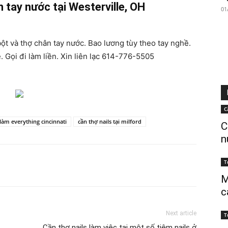
n tay nước tại Westerville, OH
01
ột và thợ chân tay nước. Bao lương tùy theo tay nghề.
. Gọi đi làm liền. Xin liên lạc 614-776-5505
C
 làm everything cincinnati
cần thợ nails tại milford
C
n
T
M
c
Next article
T
Cần thợ nails làm việc tại một số tiệm nails ở