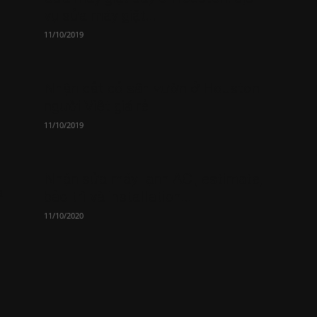
vụ sửa máy giặt...
11/10/2019
Nhận cắt cỏ sân vườn ở Houston
người Việt giá rẻ
11/10/2019
Nhận sửa máy lạnh AC , estimate,
a
bảo trì và installation...
11/10/2020