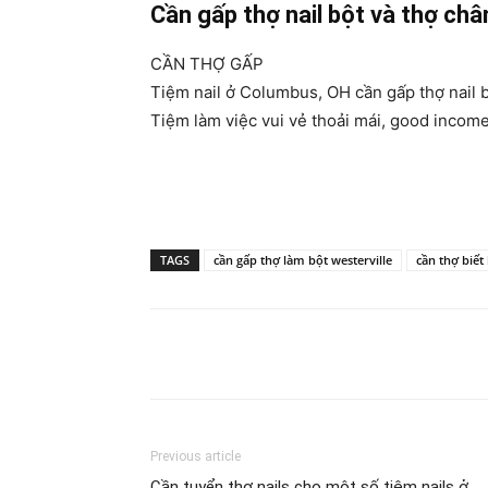
Cần gấp thợ nail bột và thợ châ
CẦN THỢ GẤP
Tiệm nail ở Columbus, OH cần gấp thợ nail b
Tiệm làm việc vui vẻ thoải mái, good income
TAGS
cần gấp thợ làm bột westerville
cần thợ biết
Share
Previous article
Cần tuyển thợ nails cho một số tiệm nails ở