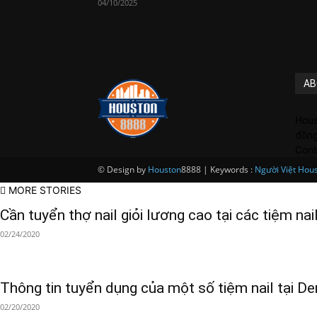
04/10/2025
AB
Hous
đồng
Cont
© Design by
Houston
8888 | Keywords :
Người Việt Hou
MORE STORIES
Cần tuyển thợ nail giỏi lương cao tại các tiệm nail.
02/24/2020
Thông tin tuyển dụng của một số tiệm nail tại Den
02/20/2020