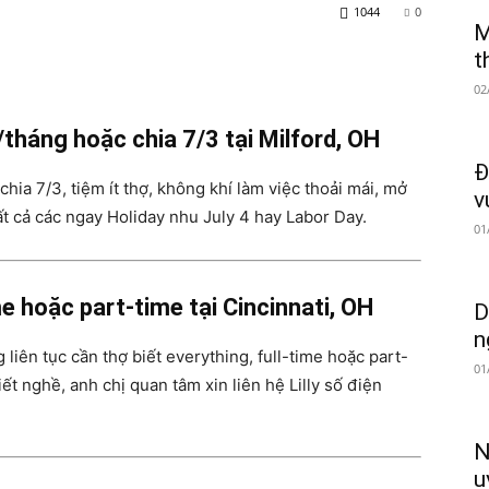
1044
0
M
t
02
tháng hoặc chia 7/3 tại Milford, OH
Đ
ia 7/3, tiệm ít thợ, không khí làm việc thoải mái, mở
v
tất cả các ngay Holiday nhu July 4 hay Labor Day.
01
me hoặc part-time tại Cincinnati, OH
D
n
liên tục cần thợ biết everything, full-time hoặc part-
01
ết nghề, anh chị quan tâm xin liên hệ Lilly số điện
N
u