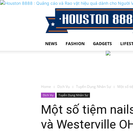
NEWS
FASHION
GADGETS
LIFES
Home
Dịch Vụ
Tuyển Dụng Nhân Sự
Một số ti
Dịch Vụ
Tuyển Dụng Nhân Sự
Một số tiệm nails
và Westerville OH