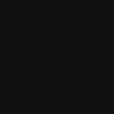
Dịch Vụ
57
Tin Tức
34
Sửa Xe/Kéo Xe
29
Top Rated Nails Salon
26
Bảo Hiểm
25
Luật Sư/Tư Vấn Pháp Luật
25
Sửa Nhà/Lót Sàn/Đổ Xi Măng
15
Sửa Chữa/Handyman
14