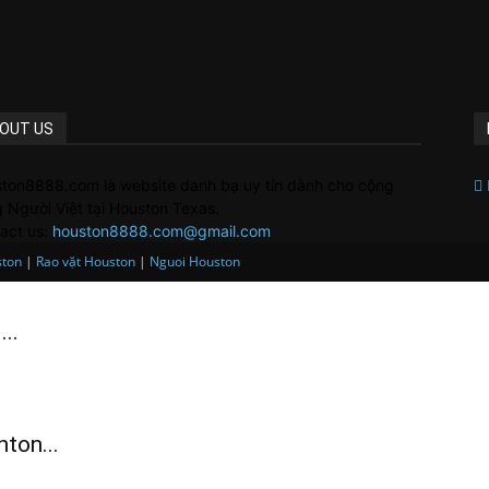
OUT US
ton8888.com là website danh bạ uy tín dành cho cộng
 Người Việt tại Houston Texas.
act us:
houston8888.com@gmail.com
ston
|
Rao vặt Houston
|
Nguoi Houston
..
ton...