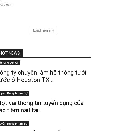
/20/2020
Load more
HOT NEWS
ắt Cỏ/Tưới Cỏ
ông ty chuyên làm hệ thông tưới
ước ở Houston TX...
uyển Dụng Nhân Sự
ột vài thông tin tuyển dụng của
ác tiệm nail tại...
uyển Dụng Nhân Sự