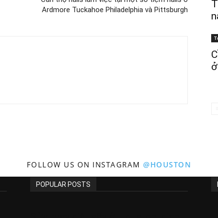
T
Ardmore Tuckahoe Philadelphia và Pittsburgh
n
T
C
ở
FOLLOW US ON INSTAGRAM
@HOUSTON
POPULAR POSTS
Sửa máy giặt sấy ở Houston: dịch