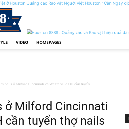
Quảng cáo Rao vặt Người Việt Houston : Cần Ngay dị
TYLE
VIDEO
HOMEPAGES
ệm nails ở Milford Cincinnati và Westerville OH cần tuyển...
 ở Milford Cincinnati
 cần tuyển thợ nails