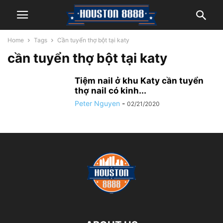
Home
Tags
Cần tuyển thợ bột tại katy
cần tuyển thợ bột tại katy
Tiệm nail ở khu Katy cần tuyển
thợ nail có kinh...
Peter Nguyen
-
02/21/2020