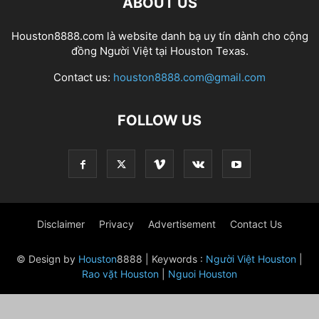
ABOUT US
Houston8888.com là website danh bạ uy tín dành cho cộng
đồng Người Việt tại Houston Texas.
Contact us:
houston8888.com@gmail.com
FOLLOW US
Disclaimer
Privacy
Advertisement
Contact Us
© Design by
Houston
8888 | Keywords :
Người Việt Houston
|
Rao vặt Houston
|
Nguoi Houston