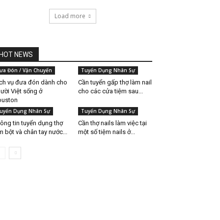
Load more
HOT NEWS
ưa Đón / Vận Chuyển
Tuyển Dụng Nhân Sự
ch vụ đưa đón dành cho
Cần tuyển gấp thợ làm nail
ười Việt sống ở
cho các cửa tiệm sau...
ouston
uyển Dụng Nhân Sự
Tuyển Dụng Nhân Sự
ông tin tuyển dụng thợ
Cần thợ nails làm việc tại
m bột và chân tay nước...
một số tiệm nails ở...