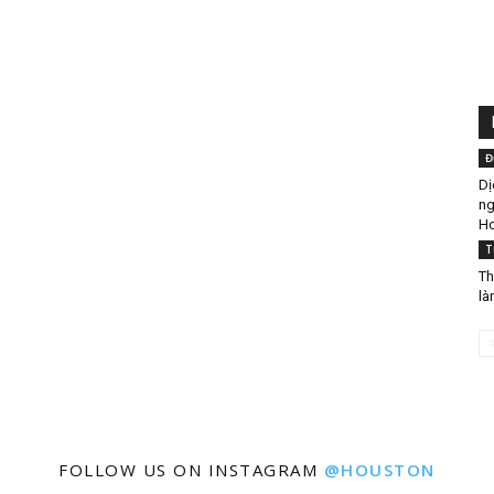
Việt
Đ
Dị
ng
Houston
H
T
Th
là
:
FOLLOW US ON INSTAGRAM
@HOUSTON