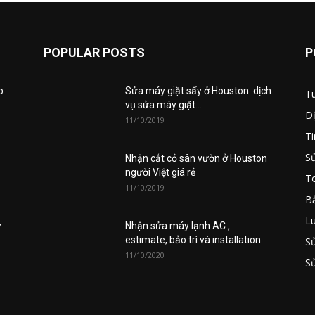
Cần
POPULAR POSTS
P
p
Sửa máy giặt sấy ở Houston: dịch
T
Ngay
vụ sửa máy giặt...
D
11/10/2019
Ti
S
Nhận cắt cỏ sân vườn ở Houston
người Việt giá rẻ
To
11/10/2019
dịch
B
L
y
Nhận sửa máy lạnh AC ,
estimate, bảo trì và installation...
S
11/10/2020
S
vụ