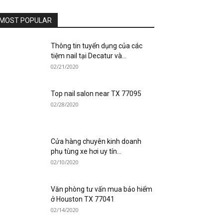
MOST POPULAR
Thông tin tuyển dụng của các
tiệm nail tại Decatur và...
02/21/2020
Top nail salon near TX 77095
02/28/2020
Cửa hàng chuyên kinh doanh
phụ tùng xe hơi uy tín...
02/10/2020
Văn phòng tư vấn mua bảo hiểm
ở Houston TX 77041
02/14/2020