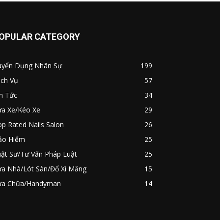
OPULAR CATEGORY
uyển Dụng Nhân Sự
199
ịch Vụ
57
n Tức
34
ửa Xe/Kéo Xe
29
p Rated Nails Salon
26
ảo Hiểm
25
uật Sư/Tư Vấn Pháp Luật
25
ửa Nhà/Lót Sàn/Đổ Xi Măng
15
ửa Chữa/Handyman
14