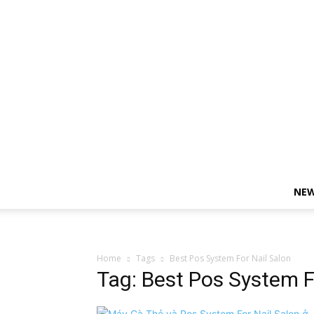
NE
Home
Tags
Best Pos System For Nail Salon
Tag: Best Pos System F