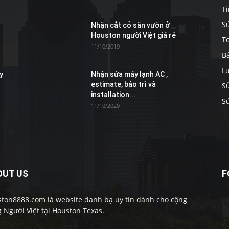
Ti
S
Nhận cắt cỏ sân vườn ở
Houston người Việt giá rẻ
To
Marketing
11/10/2019
B
L
y
Nhận sửa máy lạnh AC ,
estimate, bảo trì và
S
installation...
S
11/10/2020
OUT US
F
ton8888.com là website danh bạ uy tín dành cho cộng
 Người Việt tại Houston Texas.