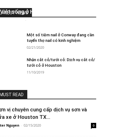
Dịch vụ thiết kế in ấn dành cho người
Việt sống ở Houston
LATEST NEWS
Peter Nguyen
-
11/10/2019
0
Một số tiệm nail ở Conway đang cần
tuyển thợ nail có kinh nghiệm
02/21/2020
Nhận cắt cỏ/tưới cỏ: Dịch vụ cắt cỏ/
tưới cỏ ở Houston
11/10/2019
MUST READ
ơn vị chuyên cung cấp dịch vụ sơn và
ửa xe ở Houston TX...
ter Nguyen
-
02/15/2020
0