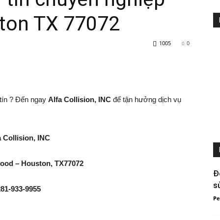
ston TX 77072
1005
0
Rao
tín ? Đến ngay
Alfa Collision, INC
để tận hưởng dịch vụ
vặt
a Collision, INC
wood – Houston, TX77072
Đ
s
281-933-9955
Người
Pe