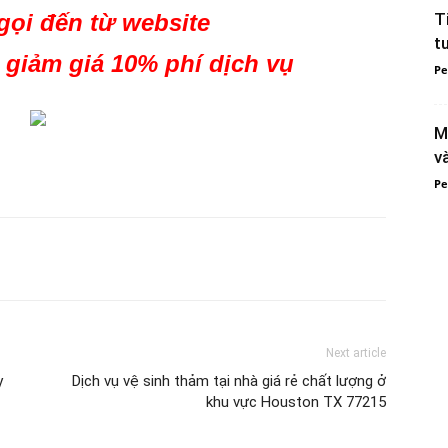
gọi đến từ website
T
t
giảm giá 10% phí dịch vụ
Việt
Pe
M
v
Pe
Houston
:
Next article
y
Dịch vụ vệ sinh thảm tại nhà giá rẻ chất lượng ở
khu vực Houston TX 77215