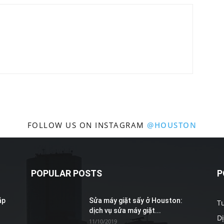
Cần
Ngay
FOLLOW US ON INSTAGRAM
@HOUSTON
dịch
POPULAR POSTS
P
vụ
ắp
Sửa máy giặt sấy ở Houston:
T
dịch vụ sửa máy giặt...
D
11/10/2019