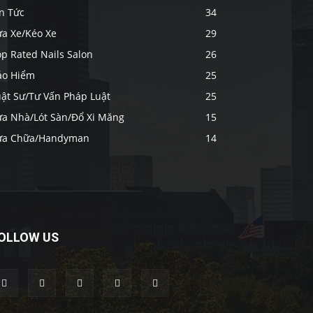
n Tức
34
ửa Xe/Kéo Xe
29
p Rated Nails Salon
26
ảo Hiểm
25
uật Sư/Tư Vấn Pháp Luật
25
ửa Nhà/Lót Sàn/Đổ Xi Măng
15
ửa Chữa/Handyman
14
OLLOW US