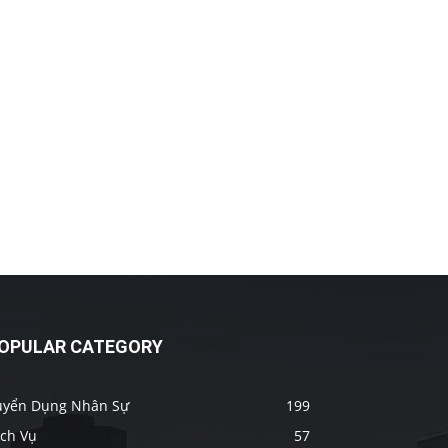
OPULAR CATEGORY
uyển Dụng Nhân Sự
199
ịch Vụ
57