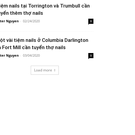
iệm nails tại Torrington và Trumbull cần
uyển thêm thợ nails
ter Nguyen
-
02/24/2020
0
ột vài tiệm nails ở Columbia Darlington
à Fort Mill cần tuyển thợ nails
ter Nguyen
-
03/04/2020
0
Load more