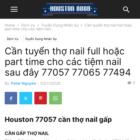
Home
Dịch Vụ
Tuyển Dụng Nhân Sự
Cần tuyển thợ nail full hoặc
part time cho các tiệm nail...
Dịch Vụ
Tuyển Dụng Nhân Sự
Cần tuyển thợ nail full hoặc
part time cho các tiệm nail
sau đây 77057 77065 77494
0
By
Peter Nguyen
-
02/11/2020
Houston 77057 cần thợ nail gấp
CẦN GẤP THỢ NAIL