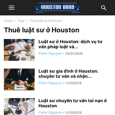
Home
Tags
Thuê luật sư ở Houston
Thuê luật sư ở Houston
Luật sư ở Houston: dịch vụ tư
vấn pháp luật và...
Peter Nguyen
-
03/31/2020
Luật sư gia đình ở Houston:
chuyên tư vấn và nhận...
Peter Nguyen
-
11/10/2019
Luật sư chuyên tư vấn tai nạn ở
Houston
Peter Nguyen
-
11/10/2019