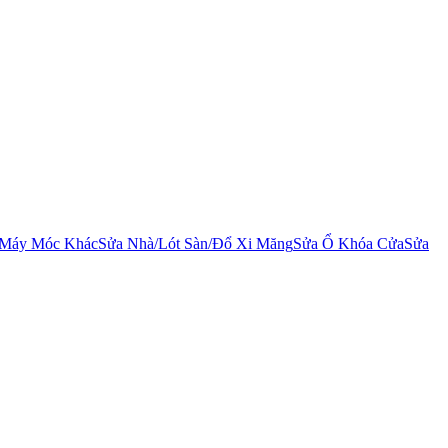
 Máy Móc Khác
Sửa Nhà/Lót Sàn/Đổ Xi Măng
Sửa Ổ Khóa Cửa
Sửa