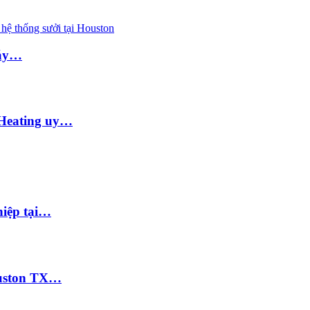
hệ thống sưởi tại Houston
máy…
 Heating uy…
hiệp tại…
Houston TX…