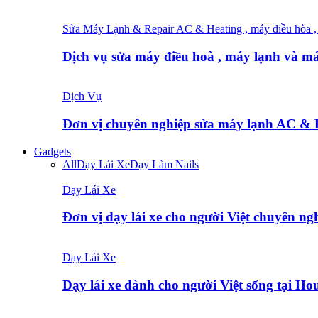
Sửa Máy Lạnh & Repair AC & Heating , máy điều hòa , 
Dịch vụ sửa máy điều hoà , máy lạnh và 
Dịch Vụ
Đơn vị chuyên nghiệp sửa máy lạnh AC &
Gadgets
All
Dạy Lái Xe
Dạy Làm Nails
Dạy Lái Xe
Đơn vị dạy lái xe cho người Việt chuyên ng
Dạy Lái Xe
Dạy lái xe dành cho người Việt sống tại 