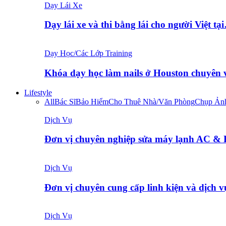
Dạy Lái Xe
Dạy lái xe và thi bằng lái cho người Việt tạ
Dạy Học/Các Lớp Training
Khóa dạy học làm nails ở Houston chuyên
Lifestyle
All
Bác Sĩ
Bảo Hiểm
Cho Thuê Nhà/Văn Phòng
Chụp Ản
Dịch Vụ
Đơn vị chuyên nghiệp sửa máy lạnh AC &
Dịch Vụ
Đơn vị chuyên cung cấp linh kiện và dịch 
Dịch Vụ