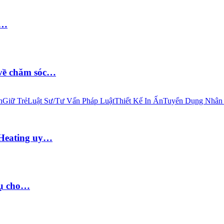
i…
 về chăm sóc…
h
Giữ Trẻ
Luật Sư/Tư Vấn Pháp Luật
Thiết Kế In Ấn
Tuyển Dụng Nhân
 Heating uy…
vụ cho…