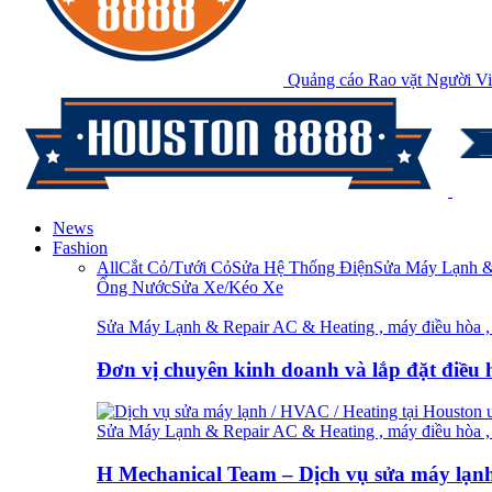
Quảng cáo Rao vặt Người Vi
News
Fashion
All
Cắt Cỏ/Tưới Cỏ
Sửa Hệ Thống Điện
Sửa Máy Lạnh & 
Ống Nước
Sửa Xe/Kéo Xe
Sửa Máy Lạnh & Repair AC & Heating , máy điều hòa , 
Đơn vị chuyên kinh doanh và lắp đặt điều
Sửa Máy Lạnh & Repair AC & Heating , máy điều hòa , 
H Mechanical Team – Dịch vụ sửa máy lạ