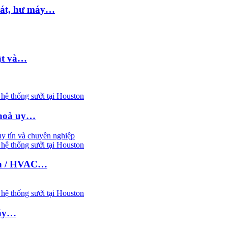
mát, hư máy…
uật và…
hệ thống sưởi tại Houston
 hoà uy…
hệ thống sưởi tại Houston
nh / HVAC…
hệ thống sưởi tại Houston
máy…