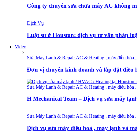
Công ty chuyên sửa chữa máy AC không 
Dịch Vụ
Luật sư ở Houston: dịch vụ tư vấn pháp l
Video
Sửa Máy Lạnh & Repair AC & Heating , máy điều hòa , 
Đơn vị chuyên kinh doanh và lắp đặt điều
Sửa Máy Lạnh & Repair AC & Heating , máy điều hòa , 
H Mechanical Team – Dịch vụ sửa máy lạ
Sửa Máy Lạnh & Repair AC & Heating , máy điều hòa , 
Dịch vụ sửa máy điều hoà , máy lạnh và 