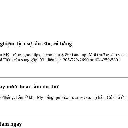
hiệm, lịch sự, ân cần, có bằng
u Mỹ Trắng, good tips, income từ $3500 and up. Môi trường làm việc th
s! Tiệm cần sang gấp! Xin liên lạc: 205-722-2690 or 404-259-5891.
 tay nước hoặc làm đủ thứ
0/tháng. Làm ở khu Mỹ trắng, publix, income cao, tip hậu. Có chỗ ở ch
i làm ngay