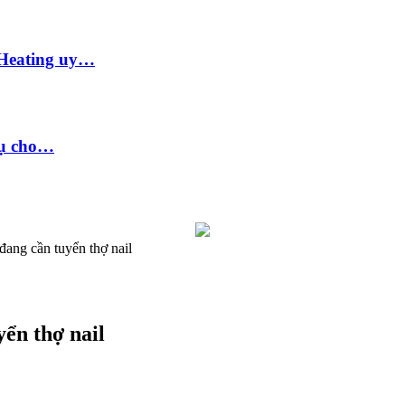
 Heating uy…
vụ cho…
đang cần tuyển thợ nail
yển thợ nail