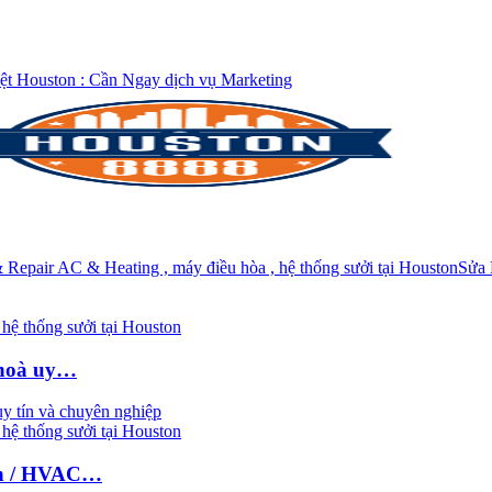
ệt Houston : Cần Ngay dịch vụ Marketing
Repair AC & Heating , máy điều hòa , hệ thống sưởi tại Houston
Sửa
hệ thống sưởi tại Houston
 hoà uy…
hệ thống sưởi tại Houston
nh / HVAC…