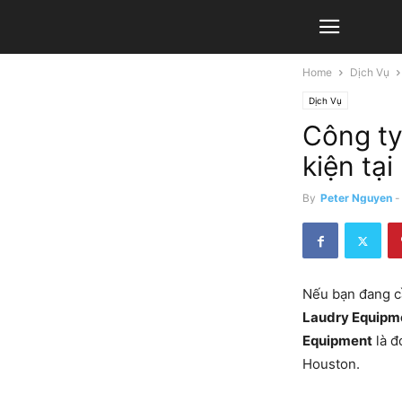
Home
Dịch Vụ
Dịch Vụ
Công ty
kiện tạ
By
Peter Nguyen
-
Nếu bạn đang cầ
Laudry Equipm
Equipment
là đ
Houston.