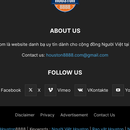
ABOUT US
m là website danh bạ uy tín dành cho cộng đồng Người Việt tại
Contact us:
houston8888.com@gmail.com
FOLLOW US
Facebook
X
Vimeo
VKontakte
Yo
Disclaimer
Privacy
Advertisement
Contact Us
Houston
8888 | Keywords :
Người Việt Houston
|
Rao vặt Houston
|
N