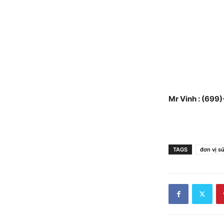
Mr Vinh : (69
TAGS
đơn vị s