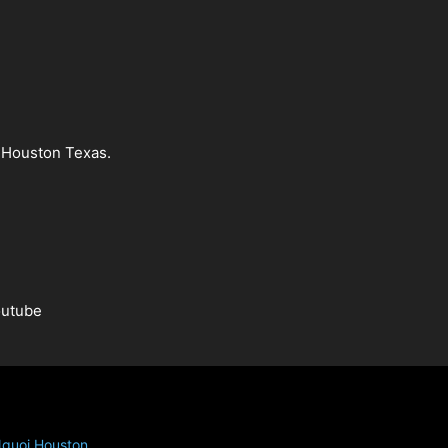
 Houston Texas.
utube
guoi Houston