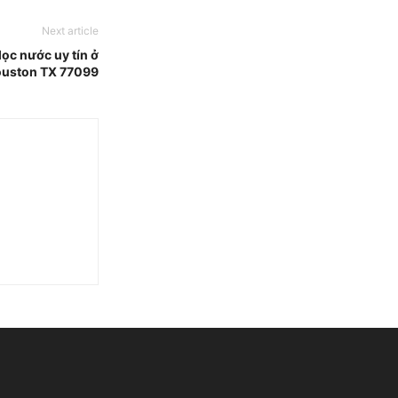
Next article
lọc nước uy tín ở
uston TX 77099