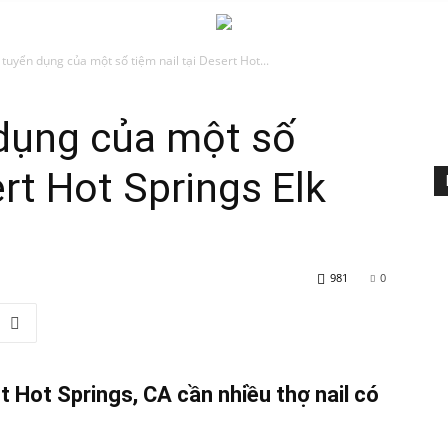
Quảng
 tuyển dụng của một số tiệm nail tại Desert Hot...
 dụng của một số
cáo
ert Hot Springs Elk
Rao
981
0
t Hot Springs, CA cần nhiều thợ nail có
vặt