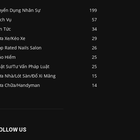
uyển Dụng Nhân Sự
199
ịch Vụ
57
n Tức
34
ửa Xe/Kéo Xe
29
p Rated Nails Salon
26
ảo Hiểm
25
uật Sư/Tư Vấn Pháp Luật
25
ửa Nhà/Lót Sàn/Đổ Xi Măng
15
ửa Chữa/Handyman
14
OLLOW US