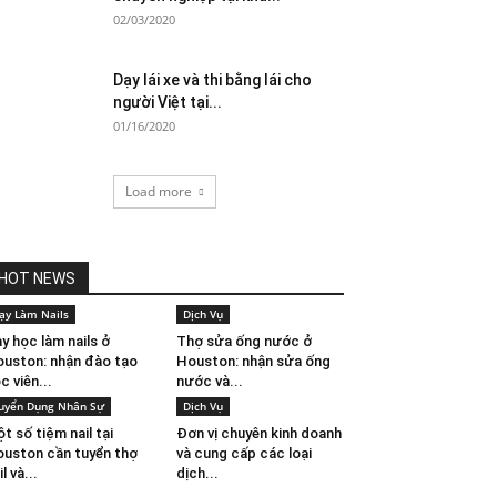
02/03/2020
Dạy lái xe và thi bằng lái cho
người Việt tại...
01/16/2020
Load more
HOT NEWS
ạy Làm Nails
Dịch Vụ
y học làm nails ở
Thợ sửa ống nước ở
uston: nhận đào tạo
Houston: nhận sửa ống
c viên...
nước và...
uyển Dụng Nhân Sự
Dịch Vụ
t số tiệm nail tại
Đơn vị chuyên kinh doanh
uston cần tuyển thợ
và cung cấp các loại
il và...
dịch...