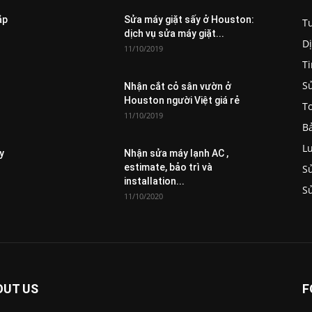
ắp
Sửa máy giặt sấy ở Houston:
T
dịch vụ sửa máy giặt...
D
11/10/2019
Ti
S
Nhận cắt cỏ sân vườn ở
Houston người Việt giá rẻ
To
11/10/2019
B
L
y
Nhận sửa máy lạnh AC ,
estimate, bảo trì và
S
installation...
S
11/10/2020
OUT US
F