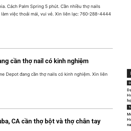
nia. Cách Palm Spring 5 phút. Cần nhiều thợ nails
làm việc thoải mái, vui vẻ. Xin liên lạc: 760-288-4444
Người
ang cần thợ nail có kinh nghiệm
Việt
e Depot đang cần thợ nails có kinh nghiệm. Xin liên
D
Dạ
Ho
Houston
họ
T
Mộ
Ho
uba, CA cần thợ bột và thợ chân tay
na