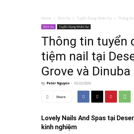
Home
Dịch Vụ
Tuyển Dụng Nhân Sự
Thông tin
Dịch Vụ
Tuyển Dụng Nhân Sự
Thông tin tuyển
tiệm nail tại Des
Grove và Dinuba
By
Peter Nguyen
-
02/22/2020
Share
Lovely Nails And Spas tại Deser
kinh nghiệm