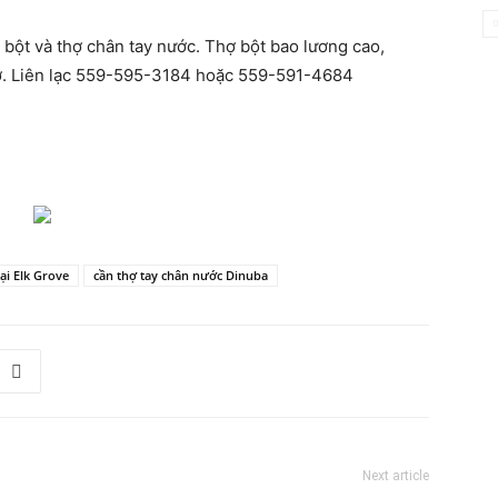
:
bột và thợ chân tay nước. Thợ bột bao lương cao,
ở. Liên lạc 559-595-3184 hoặc 559-591-4684
Cần
tại Elk Grove
cần thợ tay chân nước Dinuba
Ngay
dịch
Next article