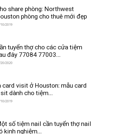
ho share phòng: Northwest
ouston phòng cho thuê mới đẹp
/10/2019
ần tuyển thợ cho các cửa tiệm
au đây 77084 77003...
/20/2020
n card visit ở Houston: mẫu card
isit dành cho tiệm...
/10/2019
ột số tiệm nail cần tuyển thợ nail
ó kinh nghiệm...