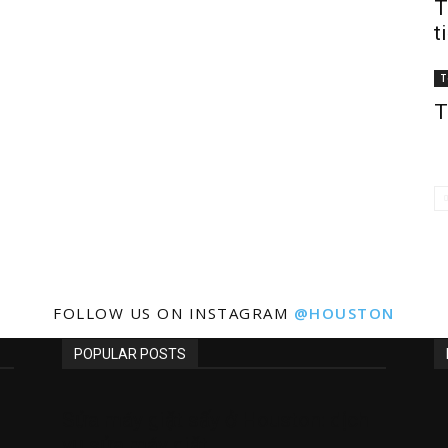
T
t
T
T
FOLLOW US ON INSTAGRAM
@HOUSTON
POPULAR POSTS
Sửa máy giặt sấy ở Houston: dịch
vụ sửa máy giặt...