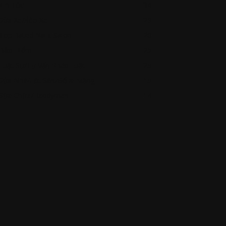
Tin Tức
34
Sửa Xe/Kéo Xe
29
Top Rated Nails Salon
26
Bảo Hiểm
25
Luật Sư/Tư Vấn Pháp Luật
25
Sửa Nhà/Lót Sàn/Đổ Xi Măng
15
Sửa Chữa/Handyman
14