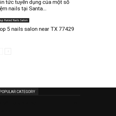
in tức tuyển dụng của một số
iệm nails tại Santa...
op Rated Nails Salon
op 5 nails salon near TX 77429
POPULAR CATEGORY
Tuyển Dụng Nhân Sự
199
Dịch Vụ
57