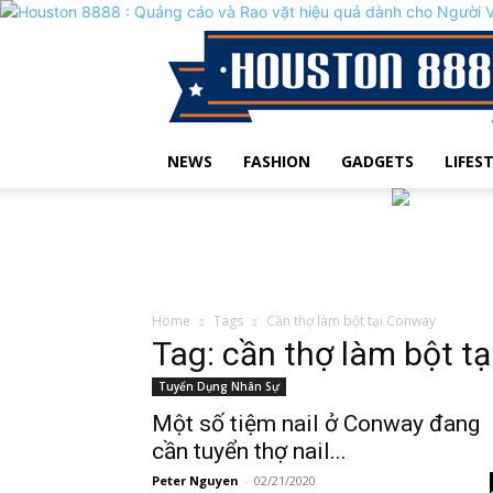
NEWS
FASHION
GADGETS
LIFES
Home
Tags
Cần thợ làm bột tại Conway
Tag: cần thợ làm bột t
Tuyển Dụng Nhân Sự
Một số tiệm nail ở Conway đang
cần tuyển thợ nail...
Peter Nguyen
-
02/21/2020