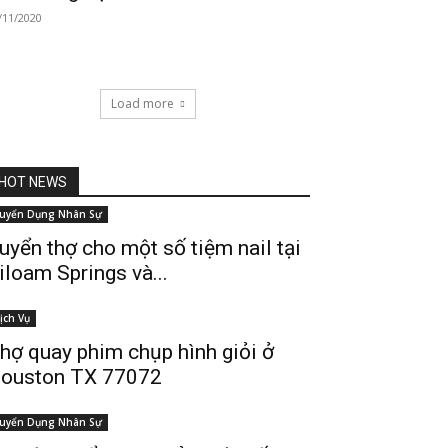
/11/2020
Load more
HOT NEWS
uyển Dụng Nhân Sự
uyển thợ cho một số tiệm nail tại
iloam Springs và...
ịch Vụ
hợ quay phim chụp hình giỏi ở
ouston TX 77072
uyển Dụng Nhân Sự