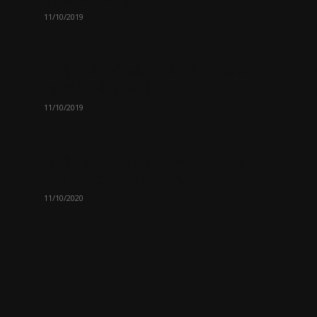
11/10/2019
Nhận cắt cỏ sân vườn ở Houston
người Việt giá rẻ
11/10/2019
Nhận sửa máy lạnh AC , estimate,
a
bảo trì và installation...
11/10/2020