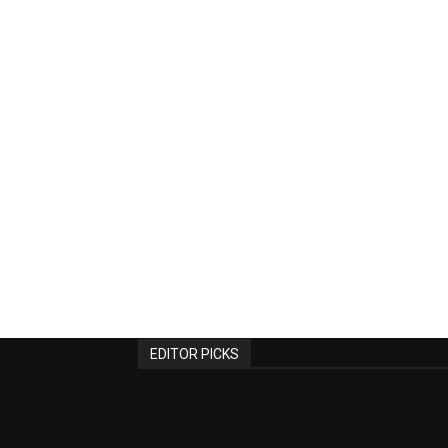
EDITOR PICKS
Đơn vị chuyên kinh doanh và lắp
đặt điều hoà uy...