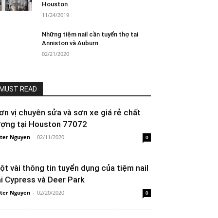
Houston
11/24/2019
Những tiệm nail cần tuyển thợ tại
Anniston và Auburn
02/21/2020
MUST READ
ơn vị chuyên sửa và sơn xe giá rẻ chất
ượng tại Houston 77072
ter Nguyen
-
02/11/2020
0
ột vài thông tin tuyển dụng của tiệm nail
ại Cypress và Deer Park
ter Nguyen
-
02/20/2020
0