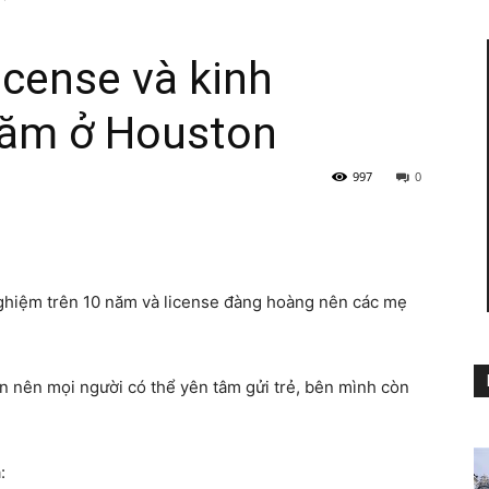
icense và kinh
năm ở Houston
Rao
997
0
vặt
nghiệm trên 10 năm và license đàng hoàng nên các mẹ
 nên mọi người có thể yên tâm gửi trẻ, bên mình còn
Người
: