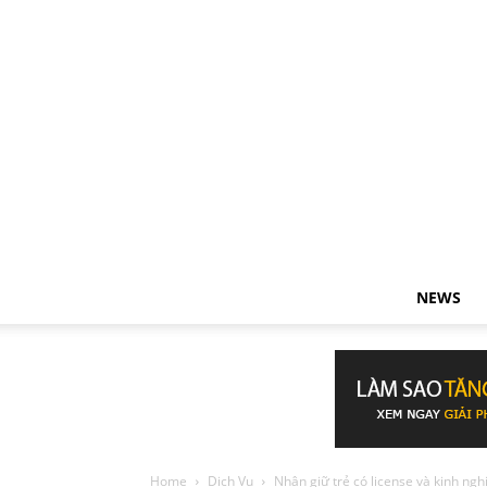
NEWS
Home
Dịch Vụ
Nhận giữ trẻ có license và kinh ng