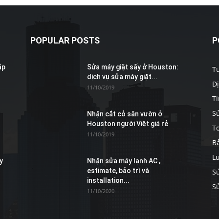
POPULAR POSTS
P
Marketing
ắp
Sửa máy giặt sấy ở Houston:
T
dịch vụ sửa máy giặt...
D
11/10/2019
Ti
S
Nhận cắt cỏ sân vườn ở
Houston người Việt giá rẻ
To
11/10/2019
B
L
y
Nhận sửa máy lạnh AC ,
estimate, bảo trì và
S
installation...
S
11/10/2020