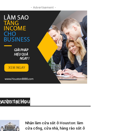
- Advertisement -
Đơn vị chuyên cung cấp dịch vụ làm
vườn tại Houston TX 77461
LATEST NEWS
Peter Nguyen
-
01/15/2020
0
Nhận làm cửa sắt ở Houston: làm
cửa cổng, cửa nhà, hàng rào sắt ở