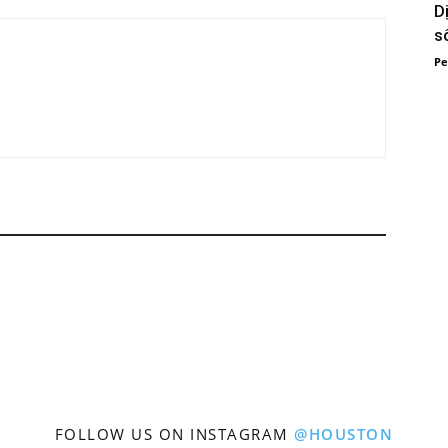
Cần
D
s
Pe
Ngay
dịch
vụ
FOLLOW US ON INSTAGRAM
@HOUSTON