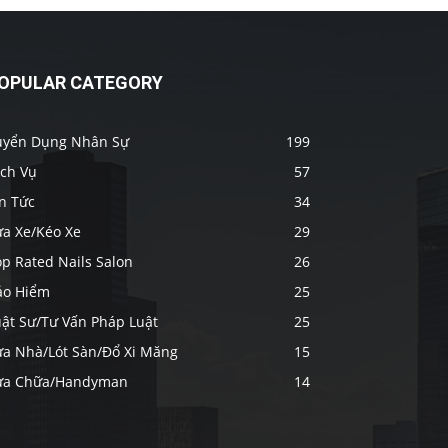
OPULAR CATEGORY
uyển Dụng Nhân Sự
199
ịch Vụ
57
n Tức
34
ửa Xe/Kéo Xe
29
p Rated Nails Salon
26
ảo Hiểm
25
uật Sư/Tư Vấn Pháp Luật
25
ửa Nhà/Lót Sàn/Đổ Xi Măng
15
ửa Chữa/Handyman
14