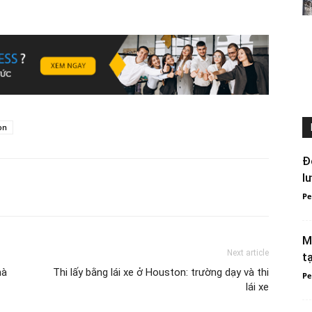
Việt
on
Houston
Đ
l
Pe
:
M
Next article
t
hà
Thi lấy bằng lái xe ở Houston: trường dạy và thi
Pe
lái xe