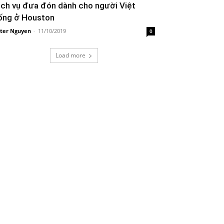
ịch vụ đưa đón dành cho người Việt
ống ở Houston
ter Nguyen
-
11/10/2019
0
Load more