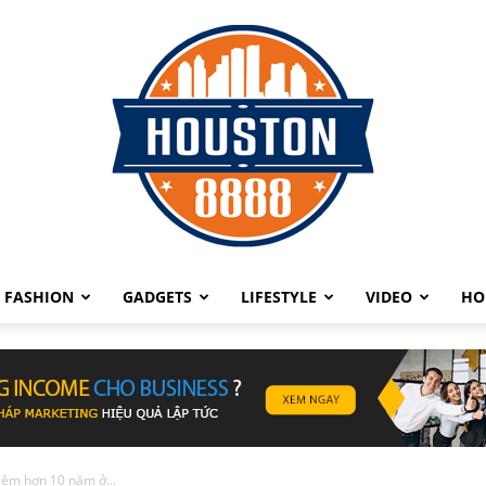
FASHION
GADGETS
LIFESTYLE
VIDEO
HO
Quảng
hiệm hơn 10 năm ở...
cáo