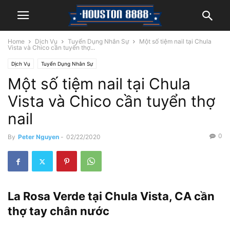
Home
Dịch Vụ
Tuyển Dụng Nhân Sự
Một số tiệm nail tại Chula
Vista và Chico cần tuyển thợ...
Dịch Vụ
Tuyển Dụng Nhân Sự
Một số tiệm nail tại Chula
Vista và Chico cần tuyển thợ
nail
0
By
Peter Nguyen
-
02/22/2020
La Rosa Verde tại Chula Vista, CA cần
thợ tay chân nước