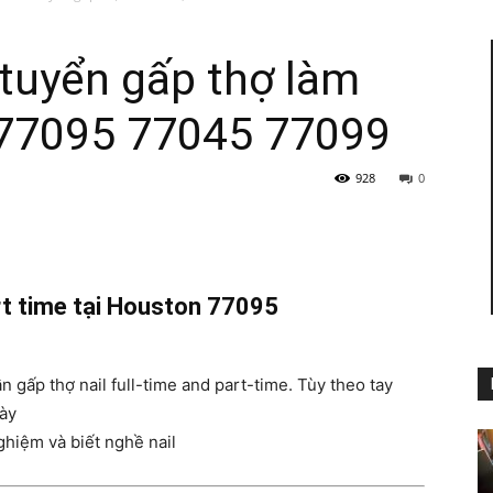
tuyển gấp thợ làm
n 77095 77045 77099
Rao
928
0
vặt
art time tại Houston 77095
 gấp thợ nail full-time and part-time. Tùy theo tay
gày
Người
ghiệm và biết nghề nail