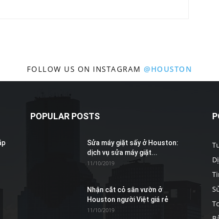
Marketing
FOLLOW US ON INSTAGRAM
@HOUSTON
POPULAR POSTS
P
ắp
Sửa máy giặt sấy ở Houston:
T
dịch vụ sửa máy giặt...
D
11/10/2019
Ti
S
Nhận cắt cỏ sân vườn ở
Houston người Việt giá rẻ
To
11/10/2019
B