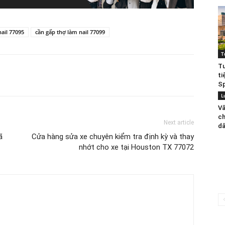
Cần
ail 77095
cần gấp thợ làm nail 77099
T
Tu
Ngay
ti
Sp
L
Vă
ch
Next article
dâ
dịch
ã
Cửa hàng sửa xe chuyên kiểm tra định kỳ và thay
nhớt cho xe tại Houston TX 77072
vụ