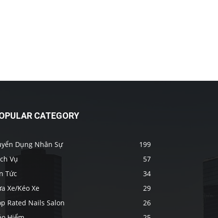
OPULAR CATEGORY
uyển Dụng Nhân Sự
199
ịch Vụ
57
n Tức
34
ửa Xe/Kéo Xe
29
p Rated Nails Salon
26
ảo Hiểm
25