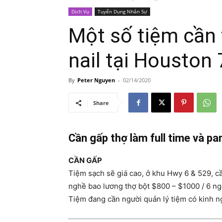
Dịch Vụ
Tuyển Dụng Nhân Sự
Một số tiệm cần 
nail tại Housto
By
Peter Nguyen
-
02/14/2020
Share
Cần gấp thợ làm full time và p
CẦN GẤP
Tiệm sạch sẽ giá cao, ở khu Hwy 6 & 529, cần
nghề bao lương thợ bột $800 – $1000 / 6 n
Tiệm đang cần người quản lý tiệm có kinh n