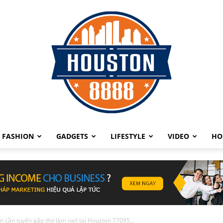
FASHION
GADGETS
LIFESTYLE
VIDEO
HO
Quảng
m cần tuyển gấp thợ làm nail tại Houston 77095...
cáo