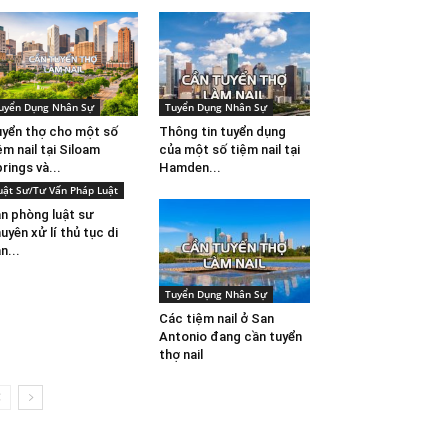
uyển Dụng Nhân Sự
Tuyển Dụng Nhân Sự
yển thợ cho một số
Thông tin tuyển dụng
ệm nail tại Siloam
của một số tiệm nail tại
rings và...
Hamden...
uật Sư/Tư Vấn Pháp Luật
n phòng luật sư
uyên xử lí thủ tục di
n...
Tuyển Dụng Nhân Sự
Các tiệm nail ở San
Antonio đang cần tuyển
thợ nail